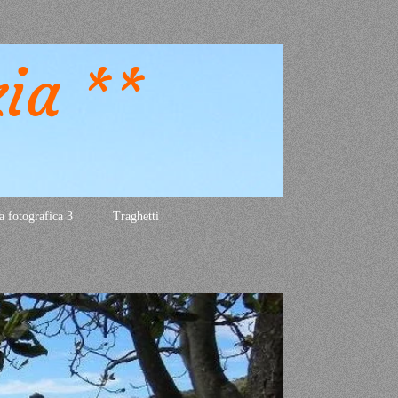
zia **
a fotografica 3
Traghetti