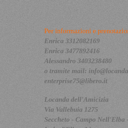
Per informazioni e prenotazio
Enrica 3312082169
Enrica 3477892416
Alessandro 3403238480
o tramite mail:
info@locandad
enterprise75@libero.it
Locanda dell'Amicizia
Via Vallebuia 1275
Seccheto - Campo Nell'Elba 