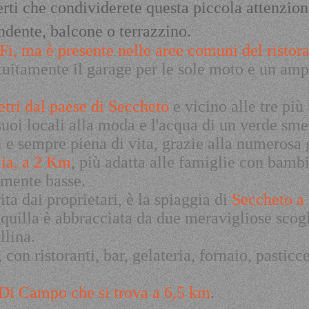
erti che condividerete questa piccola attenzion
dente, balcone o terrazzino.
i, ma è presente nelle aree comuni del ristora
atuitamente il garage per le sole moto e un am
tri dal paese di Seccheto
e vicino alle tre più 
suoi locali alla moda e l'acqua di un verde sme
i e sempre piena di vita, grazie alla numerosa 
ia, a 2 Km
, più adatta alle famiglie con bambi
rmente basse.
ita dai proprietari, è la spiaggia di
Seccheto a 
nquilla è abbracciata da due meravigliose scog
llina.
con ristoranti, bar, gelateria, fornaio, pasticce
 Di Campo che si trova a 6,5 km
.