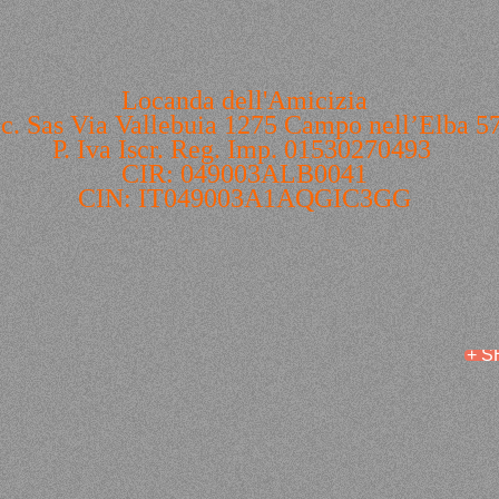
Locanda dell'Amicizia
e c. Sas Via Vallebuia 1275 Campo nell’Elba 57
P. Iva Iscr. Reg. Imp. 01530270493
CIR: 049003ALB0041
CIN: IT049003A1AQGIC3GG
+ 