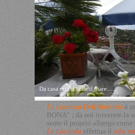
Da casa mia si vede il mare.......
La Locanda Dell'Amicizia
è u
BONA"
; d
a noi troverete la 
sente il proprio albergo come
La Locanda
effettua il
solo se