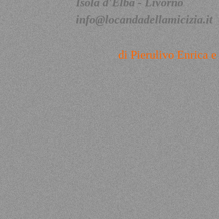
Isola d'Elba - Livorno
info@locandadellamicizia.it
di Pierulivo Enrica 