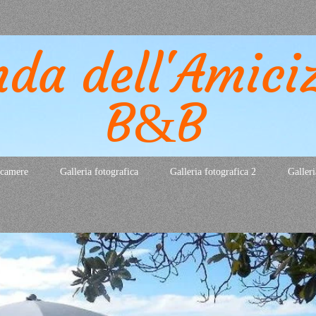
nd
a
dell'Am
ici
B
&
B
 camere
Galleria fotografica
Galleria fotografica 2
Galleri