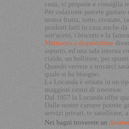
cena, vi propone e consiglia n
Per colazione potrete gustare 
nostra frutta, torte, crostate, 
prodotti fatti in casa anche da
sott'aceto, i biscotti e la fam
Mettiamo a disposizione
diver
asporto, ed una sala interna 
cialde, un bollitore, per spunt
Quando verrete a trovarci sarà
quale si ha bisogno.
La Locanda è situata in un rip
maggiori centri di interesse.
Dal 1957 la Locanda offre quali
Dalle nostre camere potrete go
servizi privati, tv satellitare
Nei bagni troverete un
dosator