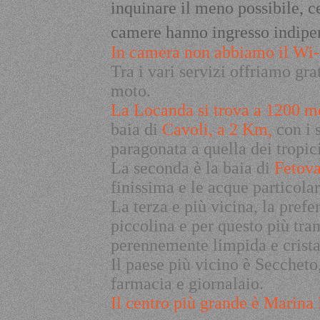
inquinare il meno possibile, c
camere hanno ingresso indipen
In camera non abbiamo il Wi-F
Tra i vari servizi offriamo gr
moto.
La Locanda si trova a 1200 me
baia di
Cavoli, a 2 Km,
con i 
paragonata a quella dei tropic
La seconda è la baia di
Fetova
finissima e le acque particola
La terza e più vicina, la prefer
piccolina e per questo più tra
perennemente limpida e crista
Il paese più vicino è Seccheto, 
farmacia e giornalaio.
Il centro più grande è Marina