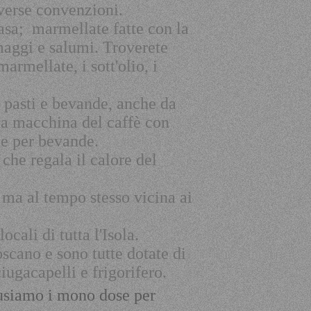
iverse convenzioni.
casa; marmellate fatte con la
ormaggi e salumi. Troverete
 marmellate, i
sott'olio
, i
 pasti e bevande, anche da
na macchina del caffè con
ice per bevande.
che regala il calore del
 ma al tempo stesso vicina ai
cali di tutta l'Isola.
scano e sono tutte dotate di
iugacapelli e frigorifero.
usiamo i mono dose per