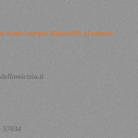
ni siamo sempre disponibili ai numeri:
ellamicizia.it
- 57034