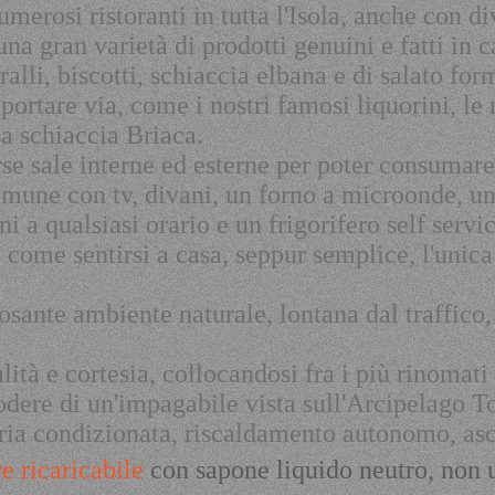
umerosi ristoranti in tutta l'Isola, anche con d
una gran varietà di prodotti genuini e fatti in 
taralli, biscotti, schiaccia elbana e di salato f
 portare via, come i nostri famosi liquorini, le
osa schiaccia Briaca.
se sale interne ed esterne per poter consumare
comune con tv, divani, un forno a microonde, u
ini a qualsiasi orario e un frigorifero self serv
 come sentirsi a casa, seppur semplice, l'unica 
osante ambiente naturale, lontana dal traffico,
tà e cortesia, collocandosi fra i più rinomati lo
dere di un'impagabile vista sull'Arcipelago To
, aria condizionata, riscaldamento autonomo, asc
e ricaricabile
con sapone liquido neutro, non 